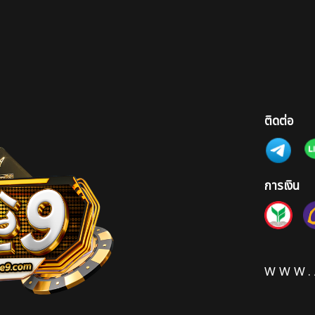
ติดต่อ
การเงิน
WWW.