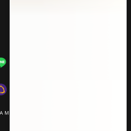
AMYAE9.COM